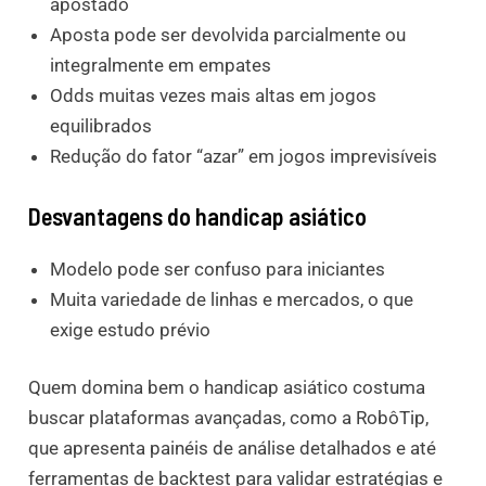
apostado
Aposta pode ser devolvida parcialmente ou
integralmente em empates
Odds muitas vezes mais altas em jogos
equilibrados
Redução do fator “azar” em jogos imprevisíveis
Desvantagens do handicap asiático
Modelo pode ser confuso para iniciantes
Muita variedade de linhas e mercados, o que
exige estudo prévio
Quem domina bem o handicap asiático costuma
buscar plataformas avançadas, como a RobôTip,
que apresenta painéis de análise detalhados e até
ferramentas de backtest para validar estratégias e