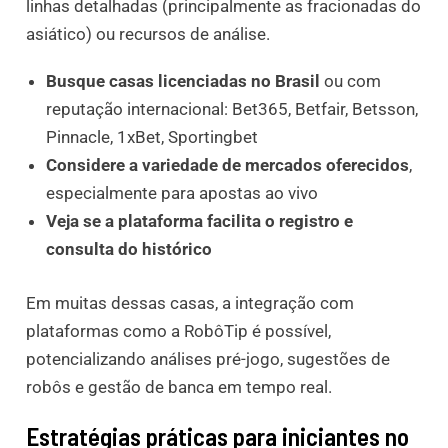
linhas detalhadas (principalmente as fracionadas do
asiático) ou recursos de análise.
Busque casas licenciadas no Brasil
ou com
reputação internacional: Bet365, Betfair, Betsson,
Pinnacle, 1xBet, Sportingbet
Considere a variedade de mercados oferecidos
,
especialmente para apostas ao vivo
Veja se a plataforma facilita o registro e
consulta do histórico
Em muitas dessas casas, a integração com
plataformas como a RobôTip é possível,
potencializando análises pré-jogo, sugestões de
robôs e gestão de banca em tempo real.
Estratégias práticas para iniciantes no