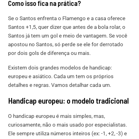
Como isso fica na prática?
Se o Santos enfrenta o Flamengo e a casa oferece
Santos +1,5, quer dizer que antes de a bola rolar, o
Santos já tem um gol e meio de vantagem. Se você
apostou no Santos, só perde se ele for derrotado
por dois gols de diferença ou mais.
Existem dois grandes modelos de handicap:
europeu e asiático. Cada um tem os próprios
detalhes e regras. Vamos detalhar cada um.
Handicap europeu: o modelo tradicional
O handicap europeu é mais simples, mas,
curiosamente, não o mais usado por especialistas.
Ele sempre utiliza números inteiros (ex: -1, +2, -3) e