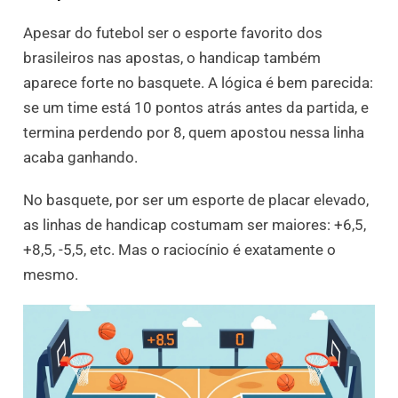
Apesar do futebol ser o esporte favorito dos
brasileiros nas apostas, o handicap também
aparece forte no basquete. A lógica é bem parecida:
se um time está 10 pontos atrás antes da partida, e
termina perdendo por 8, quem apostou nessa linha
acaba ganhando.
No basquete, por ser um esporte de placar elevado,
as linhas de handicap costumam ser maiores: +6,5,
+8,5, -5,5, etc. Mas o raciocínio é exatamente o
mesmo.