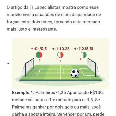
O artigo da TI Especialistas mostra como esse
modelo nivela situações de clara disparidade de
forças entre dois times, tornando este mercado
mais justo e interessante.
Exemplo 1:
Palmeiras -1,25 Apostando R$100,
metade vai para o -1 e metade para o -1,5. Se
Palmeiras ganhar por dois gols ou mais, você
ganha a aposta inteira. Se vencer por um, perde