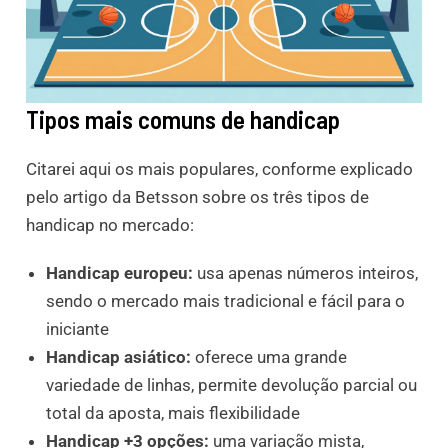
Tipos mais comuns de handicap
Citarei aqui os mais populares, conforme explicado
pelo artigo da Betsson sobre os três tipos de
handicap no mercado:
Handicap europeu:
usa apenas números inteiros,
sendo o mercado mais tradicional e fácil para o
iniciante
Handicap asiático:
oferece uma grande
variedade de linhas, permite devolução parcial ou
total da aposta, mais flexibilidade
Handicap +3 opções:
uma variação mista,