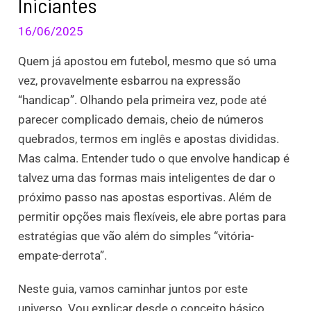
Iniciantes
16/06/2025
Quem já apostou em futebol, mesmo que só uma
vez, provavelmente esbarrou na expressão
“handicap”. Olhando pela primeira vez, pode até
parecer complicado demais, cheio de números
quebrados, termos em inglês e apostas divididas.
Mas calma. Entender tudo o que envolve handicap é
talvez uma das formas mais inteligentes de dar o
próximo passo nas apostas esportivas. Além de
permitir opções mais flexíveis, ele abre portas para
estratégias que vão além do simples “vitória-
empate-derrota”.
Neste guia, vamos caminhar juntos por este
universo. Vou explicar desde o conceito básico,