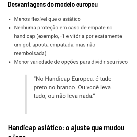
Desvantagens do modelo europeu
Menos flexível que o asiático
Nenhuma proteção em caso de empate no
handicap (exemplo, -1 e vitória por exatamente
um gol: aposta empatada, mas não
reembolsada)
Menor variedade de opções para dividir seu risco
“No Handicap Europeu, é tudo
preto no branco. Ou você leva
tudo, ou não leva nada.”
Handicap asiático: o ajuste que mudou