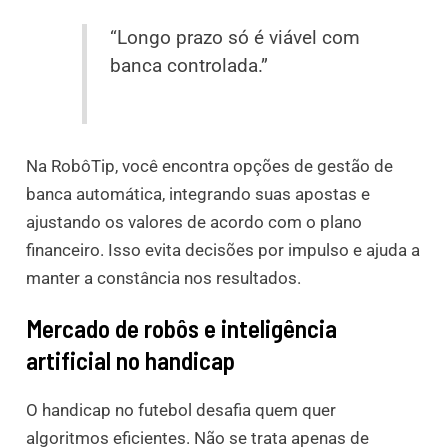
“Longo prazo só é viável com
banca controlada.”
Na RobôTip, você encontra opções de gestão de
banca automática, integrando suas apostas e
ajustando os valores de acordo com o plano
financeiro. Isso evita decisões por impulso e ajuda a
manter a constância nos resultados.
Mercado de robôs e inteligência
artificial no handicap
O handicap no futebol desafia quem quer
algoritmos eficientes. Não se trata apenas de