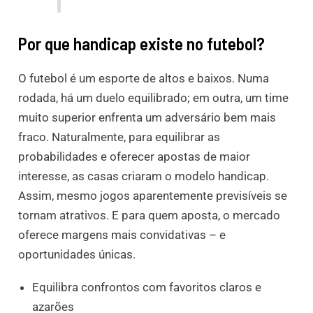
Por que handicap existe no futebol?
O futebol é um esporte de altos e baixos. Numa
rodada, há um duelo equilibrado; em outra, um time
muito superior enfrenta um adversário bem mais
fraco. Naturalmente, para equilibrar as
probabilidades e oferecer apostas de maior
interesse, as casas criaram o modelo handicap.
Assim, mesmo jogos aparentemente previsíveis se
tornam atrativos. E para quem aposta, o mercado
oferece margens mais convidativas – e
oportunidades únicas.
Equilibra confrontos com favoritos claros e
azarões