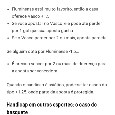
Fluminense está muito favorito, então a casa
oferece Vasco +1,5
Se você apostar no Vasco, ele pode até perder
por 1 gol que sua aposta ganha
Se o Vasco perder por 2 ou mais, aposta perdida
Se alguém opta por Fluminense -1,5…
É preciso vencer por 2 ou mais de diferença para
a aposta ser vencedora
Quando o handicap é asiático, pode-se ter casos do
tipo +1,25, onde parte da aposta é protegida.
Handicap em outros esportes: o caso do
basquete