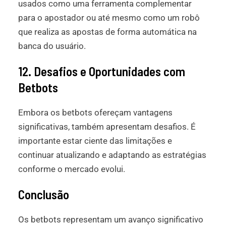
usados como uma ferramenta complementar
para o apostador ou até mesmo como um robô
que realiza as apostas de forma automática na
banca do usuário.
12. Desafios e Oportunidades com
Betbots
Embora os betbots ofereçam vantagens
significativas, também apresentam desafios. É
importante estar ciente das limitações e
continuar atualizando e adaptando as estratégias
conforme o mercado evolui.
Conclusão
Os betbots representam um avanço significativo