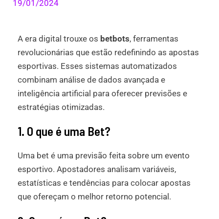
19/01/2024
A era digital trouxe os
betbots
, ferramentas
revolucionárias que estão redefinindo as apostas
esportivas. Esses sistemas automatizados
combinam análise de dados avançada e
inteligência artificial para oferecer previsões e
estratégias otimizadas.
1. O que é uma Bet?
Uma bet é uma previsão feita sobre um evento
esportivo. Apostadores analisam variáveis,
estatísticas e tendências para colocar apostas
que ofereçam o melhor retorno potencial.