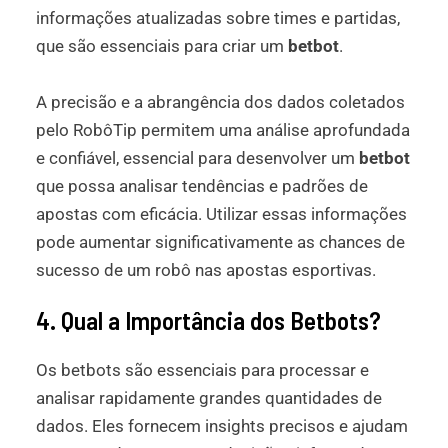
informações atualizadas sobre times e partidas,
que são essenciais para criar um
betbot
.
A precisão e a abrangência dos dados coletados
pelo RobôTip permitem uma análise aprofundada
e confiável, essencial para desenvolver um
betbot
que possa analisar tendências e padrões de
apostas com eficácia. Utilizar essas informações
pode aumentar significativamente as chances de
sucesso de um robô nas apostas esportivas.
4. Qual a Importância dos Betbots?
Os betbots são essenciais para processar e
analisar rapidamente grandes quantidades de
dados. Eles fornecem insights precisos e ajudam