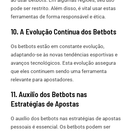
pode ser restrito. Além disso, é vital usar estas
ferramentas de forma responsável e ética.
10. A Evolução Contínua dos Betbots
Os betbots estão em constante evolução,
adaptando-se às novas tendências esportivas e
avanços tecnológicos. Esta evolução assegura
que eles continuem sendo uma ferramenta
relevante para apostadores.
11. Auxílio dos Betbots nas
Estratégias de Apostas
O auxílio dos betbots nas estratégias de apostas
pessoais é essencial. Os betbots podem ser