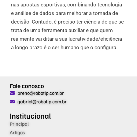
nas apostas esportivas, combinando tecnologia
e análise de dados para melhorar a tomada de
decisão. Contudo, é preciso ter ciência de que se
trata de uma ferramenta auxiliar e que quem
realmente vai ditar a sua lucratividade/eficiência
a longo prazo é o ser humano que o configura.
Fale conosco
breno@robotip.com.br
gabriel@robotip.com.br
Institucional
Principal
Artigos