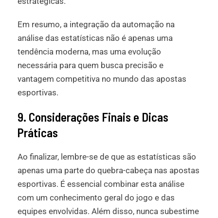
estratégicas.
Em resumo, a integração da automação na
análise das estatísticas não é apenas uma
tendência moderna, mas uma evolução
necessária para quem busca precisão e
vantagem competitiva no mundo das apostas
esportivas.
9. Considerações Finais e Dicas
Práticas
Ao finalizar, lembre-se de que as estatísticas são
apenas uma parte do quebra-cabeça nas apostas
esportivas. É essencial combinar esta análise
com um conhecimento geral do jogo e das
equipes envolvidas. Além disso, nunca subestime