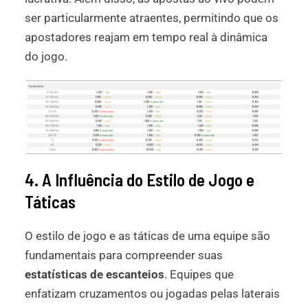
ser particularmente atraentes, permitindo que os
apostadores reajam em tempo real à dinâmica
do jogo.
4. A Influência do Estilo de Jogo e
Táticas
O estilo de jogo e as táticas de uma equipe são
fundamentais para compreender suas
estatísticas de escanteios
. Equipes que
enfatizam cruzamentos ou jogadas pelas laterais