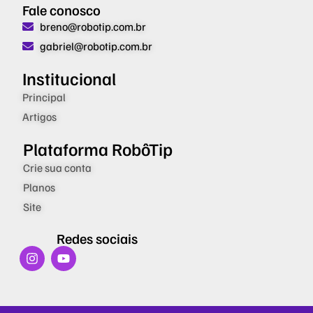
Fale conosco
breno@robotip.com.br
gabriel@robotip.com.br
Institucional
Principal
Artigos
Plataforma RobôTip
Crie sua conta
Planos
Site
Redes sociais
I
Y
n
o
s
u
t
t
a
u