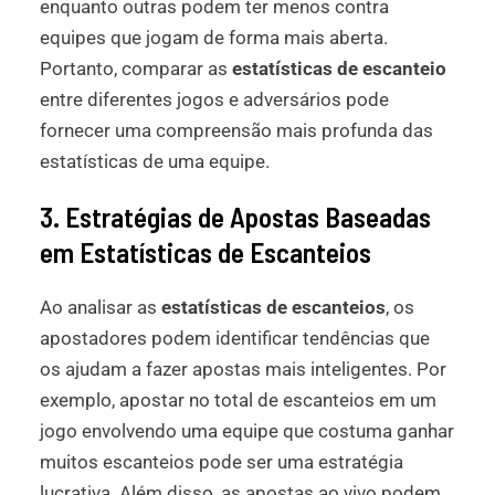
enquanto outras podem ter menos contra
equipes que jogam de forma mais aberta.
Portanto, comparar as
estatísticas de escanteio
entre diferentes jogos e adversários pode
fornecer uma compreensão mais profunda das
estatísticas de uma equipe.
3. Estratégias de Apostas Baseadas
em Estatísticas de Escanteios
Ao analisar as
estatísticas de escanteios
, os
apostadores podem identificar tendências que
os ajudam a fazer apostas mais inteligentes. Por
exemplo, apostar no total de escanteios em um
jogo envolvendo uma equipe que costuma ganhar
muitos escanteios pode ser uma estratégia
lucrativa. Além disso, as apostas ao vivo podem