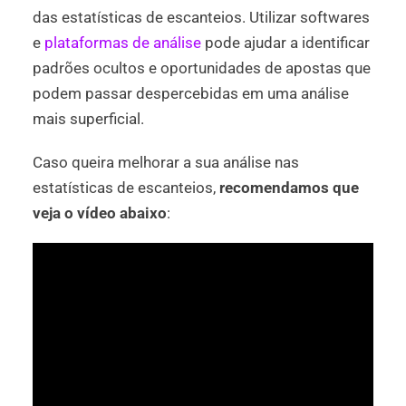
das estatísticas de escanteios. Utilizar softwares
e
plataformas de análise
pode ajudar a identificar
padrões ocultos e oportunidades de apostas que
podem passar despercebidas em uma análise
mais superficial.
Caso queira melhorar a sua análise nas
estatísticas de escanteios,
recomendamos que
veja o vídeo abaixo
: