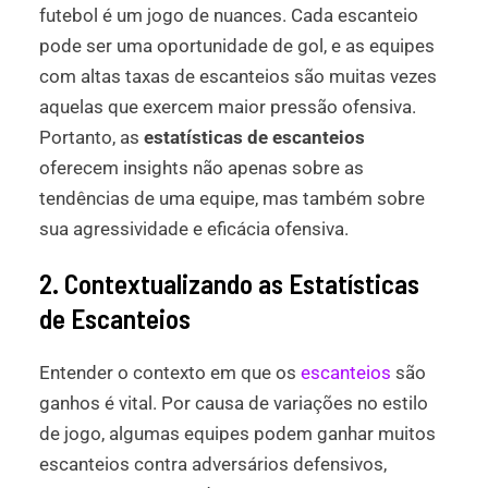
futebol é um jogo de nuances. Cada escanteio
pode ser uma oportunidade de gol, e as equipes
com altas taxas de escanteios são muitas vezes
aquelas que exercem maior pressão ofensiva.
Portanto, as
estatísticas de escanteios
oferecem insights não apenas sobre as
tendências de uma equipe, mas também sobre
sua agressividade e eficácia ofensiva.
2. Contextualizando as Estatísticas
de Escanteios
Entender o contexto em que os
escanteios
são
ganhos é vital. Por causa de variações no estilo
de jogo, algumas equipes podem ganhar muitos
escanteios contra adversários defensivos,