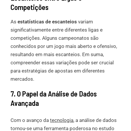
Competições
As
estatísticas de escanteios
variam
significativamente entre diferentes ligas e
competições. Alguns campeonatos são
conhecidos por um jogo mais aberto e ofensivo,
resultando em mais escanteios. Em suma,
compreender essas variações pode ser crucial
para estratégias de apostas em diferentes
mercados.
7. O Papel da Análise de Dados
Avançada
Com o avanço da
tecnologia
, a análise de dados
tornou-se uma ferramenta poderosa no estudo