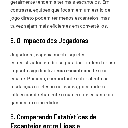
geralmente tendem a ter mais escanteios. Em
contraste, equipes que focam em um estilo de
jogo direto podem ter menos escanteios, mas
talvez sejam mais eficientes em convertê-los.
5. O Impacto dos Jogadores
Jogadores, especialmente aqueles
especializados em bolas paradas, podem ter um
impacto significativo
nos escanteios
de uma
equipe. Por isso, é importante estar atento às
mudanças no elenco ou lesões, pois podem
influenciar diretamente o número de escanteios
ganhos ou concedidos.
6. Comparando Estatísticas de
Escanteios entre Ligas e