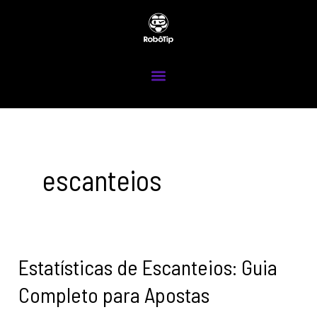
Ir
para
o
conteúdo
Menu
escanteios
Estatísticas de Escanteios: Guia
Completo para Apostas