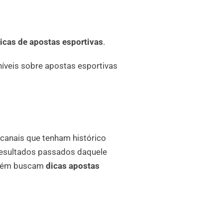
icas de apostas esportivas
.
níveis sobre apostas esportivas
r canais que tenham histórico
 resultados passados daquele
ambém buscam
dicas apostas