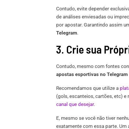
Contudo, evite depender exclusiv
de análises enviesadas ou imprec
por apostar. Garantindo assim u
Telegram
.
3. Crie sua Própr
Contudo, mesmo com fontes confiá
apostas esportivas no Telegram
Recomendamos que utilize a
pla
(gols, escanteios, cartões, etc) 
canal que desejar
.
E, mesmo se você não tiver nenhu
exatamente com essa parte. Um ar