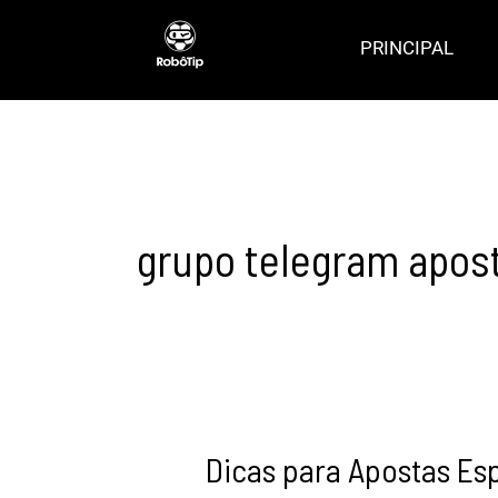
Ir
para
PRINCIPAL
o
conteúdo
grupo telegram apos
Dicas para Apostas Es