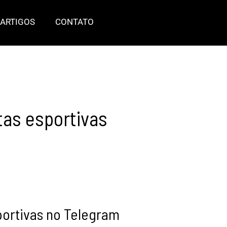
ARTIGOS
CONTATO
tas esportivas
portivas no Telegram