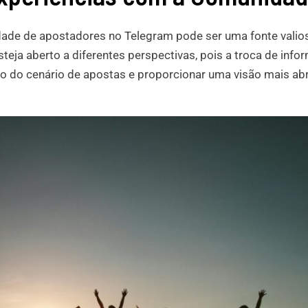
dade de apostadores no Telegram pode ser uma fonte valios
 esteja aberto a diferentes perspectivas, pois a troca de i
 do cenário de apostas e proporcionar uma visão mais ab