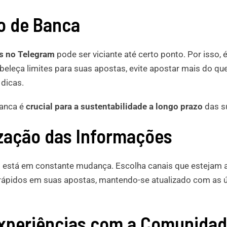
o de Banca
as no Telegram
pode ser viciante até certo ponto. Por isso, 
eleça limites para suas apostas, evite apostar mais do que
 dicas.
banca é
crucial para a sustentabilidade a longo prazo
das s
lização das Informações
s está em constante mudança. Escolha canais que estejam
 rápidos em suas apostas, mantendo-se atualizado com as úl
Experiências com a Comunida