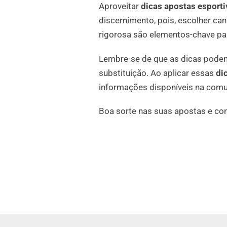
Aproveitar
dicas apostas esport
discernimento, pois, escolher cana
rigorosa são elementos-chave p
Lembre-se de que as dicas podem
substituição. Ao aplicar essas
di
informações disponíveis na com
Boa sorte nas suas apostas e co