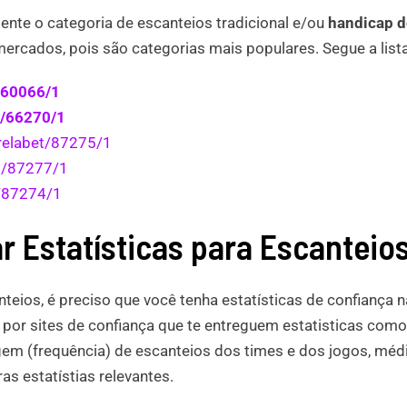
mente o categoria de escanteios tradicional e/ou
handicap d
rcados, pois são categorias mais populares. Segue a lista
r/60066/1
o/66270/1
trelabet/87275/1
st/87277/1
t/87274/1
r Estatísticas para Escanteio
eios, é preciso que você tenha estatísticas de confiança 
or sites de confiança que te entreguem estatisticas com
agem (frequência) de escanteios dos times e dos jogos, mé
as estatístias relevantes.