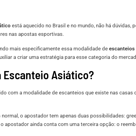
ático
está aquecido no Brasil e no mundo, não há dúvidas, 
res nas apostas esportivas.
 fundo mais especificamente essa modalidade de
escanteios 
iliar a criar uma estratégia para esse categoria do merca
a Escanteio Asiático?
ido com a modalidade de escanteios que existe nas casas
s normal, o apostador tem apenas duas possibilidades: green
, o apostador ainda conta com uma terceira opção: o reemb