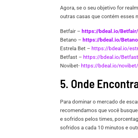
Agora, se o seu objetivo for real
outras casas que contém esses me
Betfair –
https://bdeal.io/Betfai
Betano –
https://bdeal.io/Betan
Estrela Bet –
https://bdeal.io/es
Betfast –
https://bdeal.io/Betfa
Novibet-
https://bdeal.io/novibe
5. Onde Encontra
Para dominar o mercado de escant
recomendamos que você busque p
e sofridos pelos times, porcent
sofridos a cada 10 minutos e outr