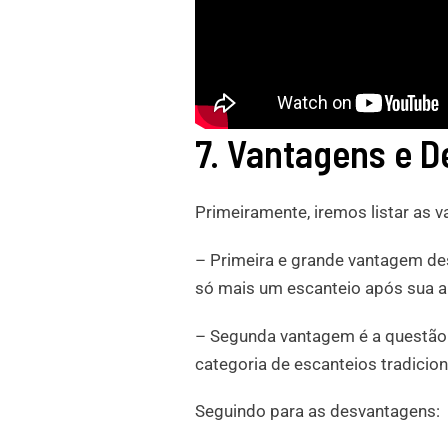
7. Vantagens e D
Primeiramente, iremos listar as
– Primeira e grande vantagem de
só mais um escanteio após sua a
– Segunda vantagem é a questão 
categoria de escanteios tradicion
Seguindo para as desvantagens: