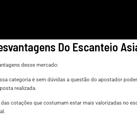
esvantagens Do Escanteio Asi
 vantagens desse mercado:
ssa categoria é sem dúvidas a questão do apostador poder 
posta realizada.
das cotações que costumam estar mais valorizadas no esc
al.