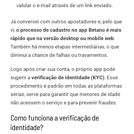
validar o e-mail através de um link enviado.
Já conversei com outros apostadores e, pelo que
vi,
o processo de cadastro no app Betano é mais
rápido que na versão desktop ou mobile web
.
Também há menos etapas intermediárias, o que
diminui a chance de falhas ou travamentos.
Logo após criar sua conta, o próprio app pode
sugerir a
verificação de identidade (KYC)
. Esse
procedimento é padrão em todas as plataformas
sérias, serve para garantir que menores de idade
não acessem o serviço e para prevenir fraudes.
Como funciona a verificação de
identidade?