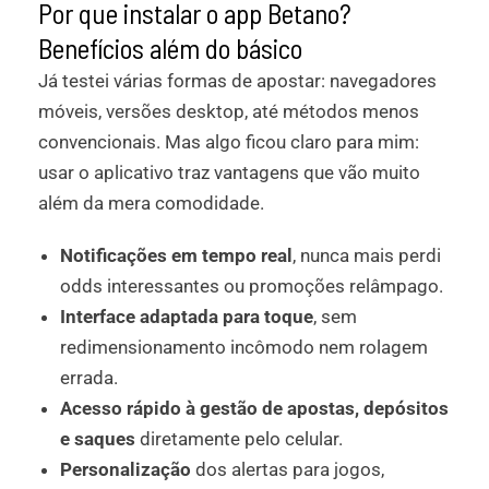
Por que instalar o app Betano?
Benefícios além do básico
Já testei várias formas de apostar: navegadores
móveis, versões desktop, até métodos menos
convencionais. Mas algo ficou claro para mim:
usar o aplicativo traz vantagens que vão muito
além da mera comodidade.
Notificações em tempo real
, nunca mais perdi
odds interessantes ou promoções relâmpago.
Interface adaptada para toque
, sem
redimensionamento incômodo nem rolagem
errada.
Acesso rápido à gestão de apostas, depósitos
e saques
diretamente pelo celular.
Personalização
dos alertas para jogos,