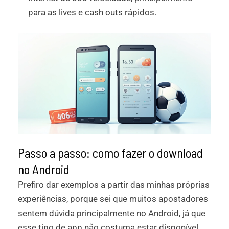
para as lives e cash outs rápidos.
Passo a passo: como fazer o download
no Android
Prefiro dar exemplos a partir das minhas próprias
experiências, porque sei que muitos apostadores
sentem dúvida principalmente no Android, já que
esse tipo de app não costuma estar disponível