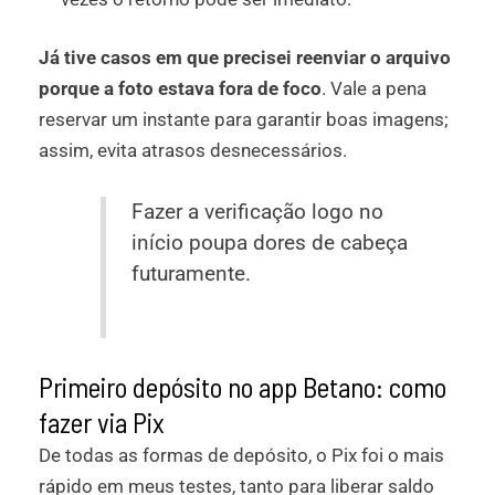
Já tive casos em que precisei reenviar o arquivo
porque a foto estava fora de foco
. Vale a pena
reservar um instante para garantir boas imagens;
assim, evita atrasos desnecessários.
Fazer a verificação logo no
início poupa dores de cabeça
futuramente.
Primeiro depósito no app Betano: como
fazer via Pix
De todas as formas de depósito, o Pix foi o mais
rápido em meus testes, tanto para liberar saldo