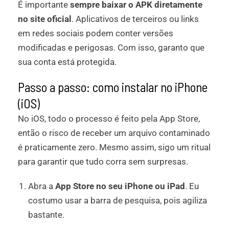
É importante
sempre baixar o APK diretamente
no site oficial
. Aplicativos de terceiros ou links
em redes sociais podem conter versões
modificadas e perigosas. Com isso, garanto que
sua conta está protegida.
Passo a passo: como instalar no iPhone
(iOS)
No iOS, todo o processo é feito pela App Store,
então o risco de receber um arquivo contaminado
é praticamente zero. Mesmo assim, sigo um ritual
para garantir que tudo corra sem surpresas.
Abra a
App Store no seu iPhone ou iPad
. Eu
costumo usar a barra de pesquisa, pois agiliza
bastante.