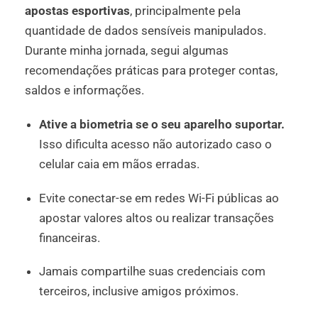
apostas esportivas
, principalmente pela
quantidade de dados sensíveis manipulados.
Durante minha jornada, segui algumas
recomendações práticas para proteger contas,
saldos e informações.
Ative a biometria se o seu aparelho suportar.
Isso dificulta acesso não autorizado caso o
celular caia em mãos erradas.
Evite conectar-se em redes Wi-Fi públicas ao
apostar valores altos ou realizar transações
financeiras.
Jamais compartilhe suas credenciais com
terceiros, inclusive amigos próximos.