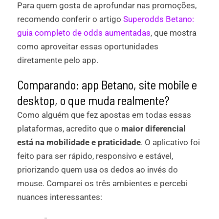
Para quem gosta de aprofundar nas promoções,
recomendo conferir o artigo
Superodds Betano:
guia completo de odds aumentadas
, que mostra
como aproveitar essas oportunidades
diretamente pelo app.
Comparando: app Betano, site mobile e
desktop, o que muda realmente?
Como alguém que fez apostas em todas essas
plataformas, acredito que o
maior diferencial
está na mobilidade e praticidade
. O aplicativo foi
feito para ser rápido, responsivo e estável,
priorizando quem usa os dedos ao invés do
mouse. Comparei os três ambientes e percebi
nuances interessantes: