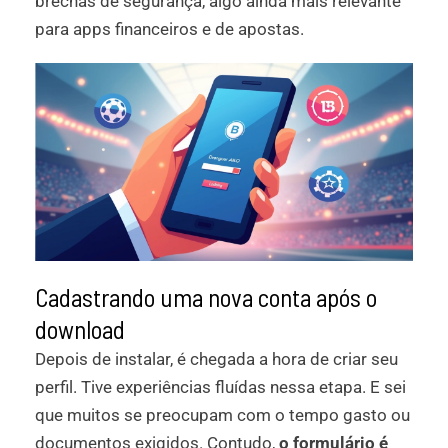
brechas de segurança, algo ainda mais relevante
para apps financeiros e de apostas.
Cadastrando uma nova conta após o
download
Depois de instalar, é chegada a hora de criar seu
perfil. Tive experiências fluídas nessa etapa. E sei
que muitos se preocupam com o tempo gasto ou
documentos exigidos. Contudo,
o formulário é