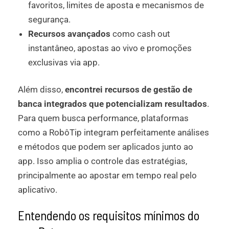
favoritos, limites de aposta e mecanismos de
segurança.
Recursos avançados
como cash out
instantâneo, apostas ao vivo e promoções
exclusivas via app.
Além disso,
encontrei recursos de gestão de
banca integrados que potencializam resultados
.
Para quem busca performance, plataformas
como a RobôTip integram perfeitamente análises
e métodos que podem ser aplicados junto ao
app. Isso amplia o controle das estratégias,
principalmente ao apostar em tempo real pelo
aplicativo.
Entendendo os requisitos mínimos do