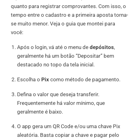
quanto para registrar comprovantes. Com isso, o
tempo entre o cadastro e a primeira aposta torna-
se muito menor. Veja o guia que montei para
você:
Após o login, vá até o menu de
depósitos
,
geralmente há um botão “Depositar” bem
destacado no topo da tela inicial.
Escolha o
Pix
como método de pagamento.
Defina o valor que deseja transferir.
Frequentemente há valor mínimo, que
geralmente é baixo.
O app gera um QR Code e/ou uma chave Pix
aleatória. Basta copiar a chave e pagar pelo