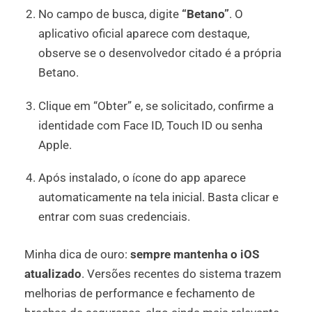
No campo de busca, digite
“Betano”
. O
aplicativo oficial aparece com destaque,
observe se o desenvolvedor citado é a própria
Betano.
Clique em “Obter” e, se solicitado, confirme a
identidade com Face ID, Touch ID ou senha
Apple.
Após instalado, o ícone do app aparece
automaticamente na tela inicial. Basta clicar e
entrar com suas credenciais.
Minha dica de ouro:
sempre mantenha o iOS
atualizado
. Versões recentes do sistema trazem
melhorias de performance e fechamento de