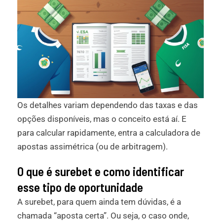
Os detalhes variam dependendo das taxas e das
opções disponíveis, mas o conceito está aí. E
para calcular rapidamente, entra a calculadora de
apostas assimétrica (ou de arbitragem).
O que é surebet e como identificar
esse tipo de oportunidade
A surebet, para quem ainda tem dúvidas, é a
chamada “aposta certa”. Ou seja, o caso onde,