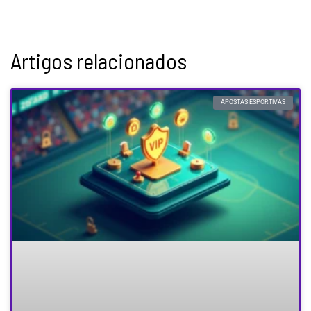
Artigos relacionados
APOSTAS ESPORTIVAS