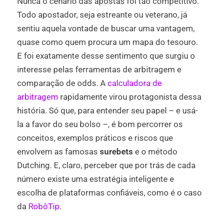
Nunca o cenário das apostas foi tão competitivo.
Todo apostador, seja estreante ou veterano, já
sentiu aquela vontade de buscar uma vantagem,
quase como quem procura um mapa do tesouro.
E foi exatamente desse sentimento que surgiu o
interesse pelas ferramentas de arbitragem e
comparação de odds. A
calculadora de
arbitragem
rapidamente virou protagonista dessa
história. Só que, para entender seu papel – e usá-
la a favor do seu bolso –, é bom percorrer os
conceitos, exemplos práticos e riscos que
envolvem as famosas
surebets
e o método
Dutching. E, claro, perceber que por trás de cada
número existe uma estratégia inteligente e
escolha de plataformas confiáveis, como é o caso
da
RobôTip
.