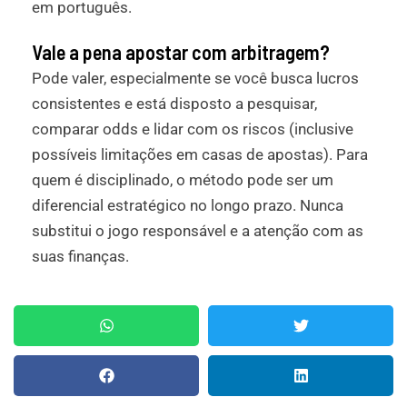
em português.
Vale a pena apostar com arbitragem?
Pode valer, especialmente se você busca lucros
consistentes e está disposto a pesquisar,
comparar odds e lidar com os riscos (inclusive
possíveis limitações em casas de apostas). Para
quem é disciplinado, o método pode ser um
diferencial estratégico no longo prazo. Nunca
substitui o jogo responsável e a atenção com as
suas finanças.