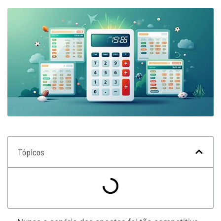
Tópicos