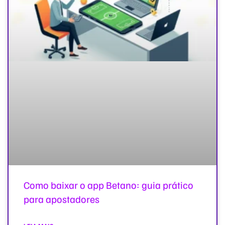
Como baixar o app Betano: guia prático
para apostadores