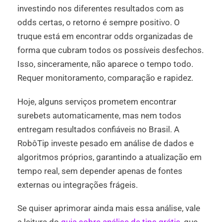
investindo nos diferentes resultados com as
odds certas, o retorno é sempre positivo. O
truque está em encontrar odds organizadas de
forma que cubram todos os possíveis desfechos.
Isso, sinceramente, não aparece o tempo todo.
Requer monitoramento, comparação e rapidez.
Hoje, alguns serviços prometem encontrar
surebets automaticamente, mas nem todos
entregam resultados confiáveis no Brasil. A
RobôTip investe pesado em análise de dados e
algoritmos próprios, garantindo a atualização em
tempo real, sem depender apenas de fontes
externas ou integrações frágeis.
Se quiser aprimorar ainda mais essa análise, vale