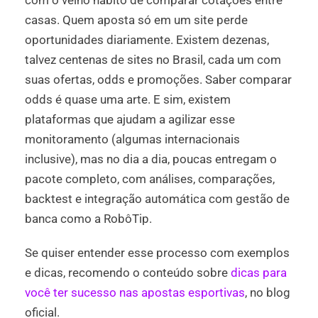
casas. Quem aposta só em um site perde
oportunidades diariamente. Existem dezenas,
talvez centenas de sites no Brasil, cada um com
suas ofertas, odds e promoções. Saber comparar
odds é quase uma arte. E sim, existem
plataformas que ajudam a agilizar esse
monitoramento (algumas internacionais
inclusive), mas no dia a dia, poucas entregam o
pacote completo, com análises, comparações,
backtest e integração automática com gestão de
banca como a RobôTip.
Se quiser entender esse processo com exemplos
e dicas, recomendo o conteúdo sobre
dicas para
você ter sucesso nas apostas esportivas
, no blog
oficial.