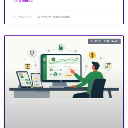
LEIA MAIS »
20/05/2026
Nenhum comentário
APOSTAS ESPORTIVAS