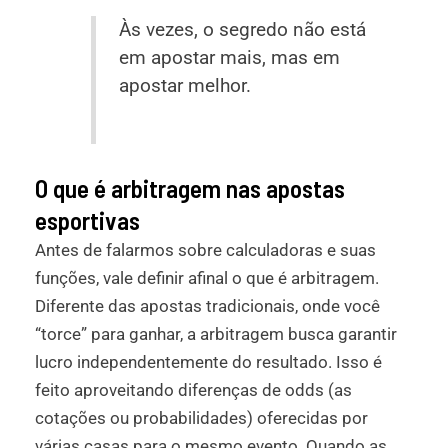
Às vezes, o segredo não está
em apostar mais, mas em
apostar melhor.
O que é arbitragem nas apostas
esportivas
Antes de falarmos sobre calculadoras e suas
funções, vale definir afinal o que é arbitragem.
Diferente das apostas tradicionais, onde você
“torce” para ganhar, a arbitragem busca garantir
lucro independentemente do resultado. Isso é
feito aproveitando diferenças de odds (as
cotações ou probabilidades) oferecidas por
várias casas para o mesmo evento. Quando as