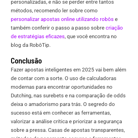
personalizadas, e não se perder entre tantos
métodos, recomendo ler sobre como
personalizar apostas online utilizando robôs
e
também conferir o passo a passo sobre
criação
de estratégias eficazes
, que você encontra no
blog da RobôTip.
Conclusão
Fazer apostas inteligentes em 2025 vai bem além
de contar com a sorte. O uso de calculadoras
modernas para encontrar oportunidades no
Dutching, nas surebets e na comparação de odds
deixa o amadorismo para trás. O segredo do
sucesso está em conhecer as ferramentas,
valorizar a análise crítica e priorizar a segurança
sobre a pressa. Casas de apostas transparentes,