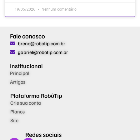
19/05/2026
Nenhum comentário
Fale conosco
breno@robotip.com.br
gabriel@robotip.com.br
Institucional
Principal
Artigos
Plataforma RobôTip
Crie sua conta
Planos
Site
Redes sociais