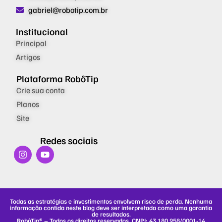
gabriel@robotip.com.br
Institucional
Principal
Artigos
Plataforma RobôTip
Crie sua conta
Planos
Site
Redes sociais
I
Y
n
o
s
u
t
t
a
u
g
b
Todas as estratégias e investimentos envolvem risco de perda. Nenhuma
r
e
informação contida neste blog deve ser interpretada como uma garantia
a
de resultados.
m
RobôTip® – Todos os direitos reservados. CNPJ: 43.180.958/0001-14