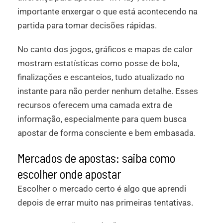
importante enxergar o que está acontecendo na
partida para tomar decisões rápidas.
No canto dos jogos, gráficos e mapas de calor
mostram estatísticas como posse de bola,
finalizações e escanteios, tudo atualizado no
instante para não perder nenhum detalhe. Esses
recursos oferecem uma camada extra de
informação, especialmente para quem busca
apostar de forma consciente e bem embasada.
Mercados de apostas: saiba como
escolher onde apostar
Escolher o mercado certo é algo que aprendi
depois de errar muito nas primeiras tentativas.