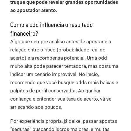
truque que pode revelar grandes oportunidades
ao apostador atento.
Como a odd influencia o resultado
financeiro?
Algo que sempre analiso antes de apostar é a
relação entre o risco (probabilidade real de
acerto) e a recompensa potencial. Uma odd
muito alta pode parecer tentadora, mas costuma
indicar um cenário improvável. No início,
recomendo que você busque odds mais baixas e
palpites de perfil conservador. Ao ganhar
confiança e entender sua taxa de acerto, vá se
arriscando aos poucos.
Por experiência própria, já deixei passar apostas
“seguras” buscando lucros maiores, e muitas