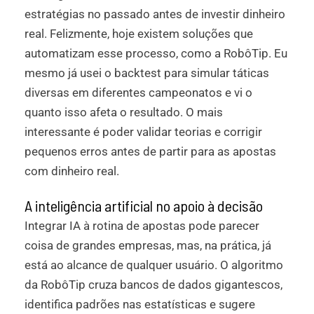
estratégias no passado antes de investir dinheiro
real. Felizmente, hoje existem soluções que
automatizam esse processo, como a RobôTip. Eu
mesmo já usei o backtest para simular táticas
diversas em diferentes campeonatos e vi o
quanto isso afeta o resultado. O mais
interessante é poder validar teorias e corrigir
pequenos erros antes de partir para as apostas
com dinheiro real.
A inteligência artificial no apoio à decisão
Integrar IA à rotina de apostas pode parecer
coisa de grandes empresas, mas, na prática, já
está ao alcance de qualquer usuário. O algoritmo
da RobôTip cruza bancos de dados gigantescos,
identifica padrões nas estatísticas e sugere