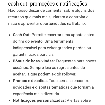
cash out, promoções e notificações
Não posso deixar de comentar sobre alguns dos
recursos que mais me ajudaram a controlar o
risco e aproveitar oportunidades na Betano:
Cash Out:
Permite encerrar uma aposta antes
do fim do evento. Uma ferramenta
indispensável para evitar grandes perdas ou
garantir lucros parciais.
Bônus de boas-vindas:
Frequentes para novos
usuários. Sempre leio as regras antes de
aceitar, já que podem exigir rollover.
Promos e desafios:
Toda semana encontro
novidades e disputas temáticas que tornam a
experiência mais divertida.
Notificações personalizadas:
Alertas sobre