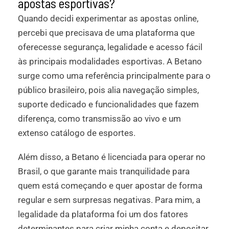
apostas esportivas?
Quando decidi experimentar as apostas online,
percebi que precisava de uma plataforma que
oferecesse segurança, legalidade e acesso fácil
às principais modalidades esportivas. A Betano
surge como uma referência principalmente para o
público brasileiro, pois alia navegação simples,
suporte dedicado e funcionalidades que fazem
diferença, como transmissão ao vivo e um
extenso catálogo de esportes.
Além disso, a Betano é licenciada para operar no
Brasil, o que garante mais tranquilidade para
quem está começando e quer apostar de forma
regular e sem surpresas negativas. Para mim, a
legalidade da plataforma foi um dos fatores
determinantes para criar minha conta e depositar