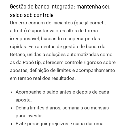
Gestão de banca integrada: mantenha seu
saldo sob controle
Um erro comum de iniciantes (que já cometi,
admito) é apostar valores altos de forma
irresponsável, buscando recuperar perdas
rápidas. Ferramentas de gestão de banca da
Betano, unidas a soluções automatizadas como
as da RobôTip, oferecem controle rigoroso sobre
apostas, definição de limites e acompanhamento
em tempo real dos resultados.
Acompanhe o saldo antes e depois de cada
aposta.
Defina limites diários, semanais ou mensais
para investir.
Evite perseguir prejuízos e saiba dar uma