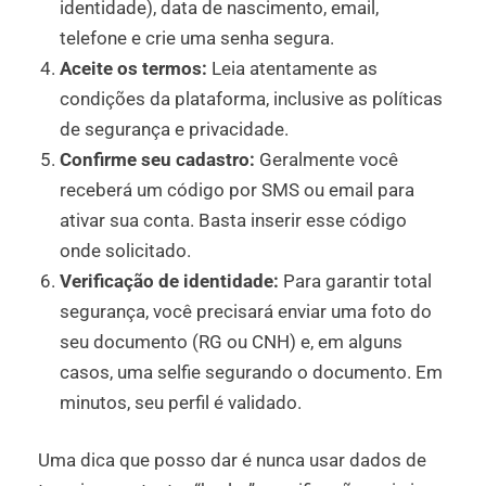
identidade), data de nascimento, email,
telefone e crie uma senha segura.
Aceite os termos:
Leia atentamente as
condições da plataforma, inclusive as políticas
de segurança e privacidade.
Confirme seu cadastro:
Geralmente você
receberá um código por SMS ou email para
ativar sua conta. Basta inserir esse código
onde solicitado.
Verificação de identidade:
Para garantir total
segurança, você precisará enviar uma foto do
seu documento (RG ou CNH) e, em alguns
casos, uma selfie segurando o documento. Em
minutos, seu perfil é validado.
Uma dica que posso dar é nunca usar dados de