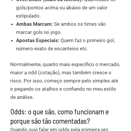
gols/pontos acima ou abaixo de um valor
estipulado.
Ambas Marcam:
Se ambos os times vão
marcar gols no jogo.
Apostas Especiais:
Quem faz o primeiro gol,
número exato de escanteios etc.
Normalmente, quanto mais específico o mercado,
maior a odd (cotação), mas também cresce o
risco. Por isso, começo sempre pelo simples até
ir pegando os atalhos e confiando no meu estilo
de análise.
Odds: o que são, como funcionam e
porque são tão comentadas?
Quando ouvi falar em odds pela primeira vez,