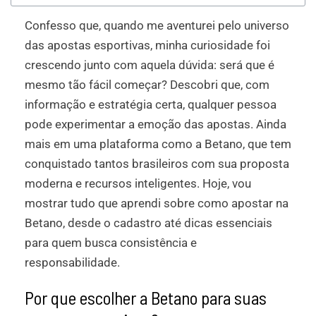
Confesso que, quando me aventurei pelo universo
das apostas esportivas, minha curiosidade foi
crescendo junto com aquela dúvida: será que é
mesmo tão fácil começar? Descobri que, com
informação e estratégia certa, qualquer pessoa
pode experimentar a emoção das apostas. Ainda
mais em uma plataforma como a Betano, que tem
conquistado tantos brasileiros com sua proposta
moderna e recursos inteligentes. Hoje, vou
mostrar tudo que aprendi sobre como apostar na
Betano, desde o cadastro até dicas essenciais
para quem busca consistência e
responsabilidade.
Por que escolher a Betano para suas