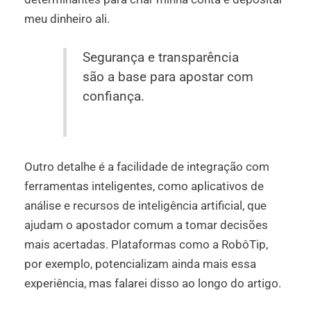
meu dinheiro ali.
Segurança e transparência
são a base para apostar com
confiança.
Outro detalhe é a facilidade de integração com
ferramentas inteligentes, como aplicativos de
análise e recursos de inteligência artificial, que
ajudam o apostador comum a tomar decisões
mais acertadas. Plataformas como a RobôTip,
por exemplo, potencializam ainda mais essa
experiência, mas falarei disso ao longo do artigo.