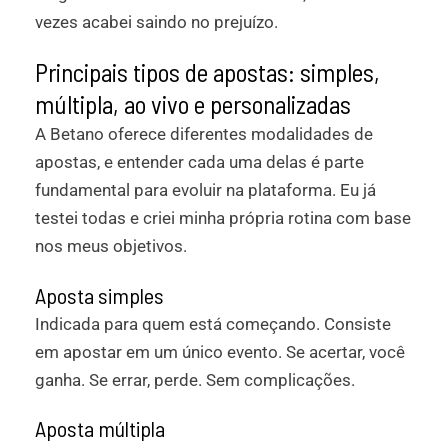
vezes acabei saindo no prejuízo.
Principais tipos de apostas: simples,
múltipla, ao vivo e personalizadas
A Betano oferece diferentes modalidades de
apostas, e entender cada uma delas é parte
fundamental para evoluir na plataforma. Eu já
testei todas e criei minha própria rotina com base
nos meus objetivos.
Aposta simples
Indicada para quem está começando. Consiste
em apostar em um único evento. Se acertar, você
ganha. Se errar, perde. Sem complicações.
Aposta múltipla