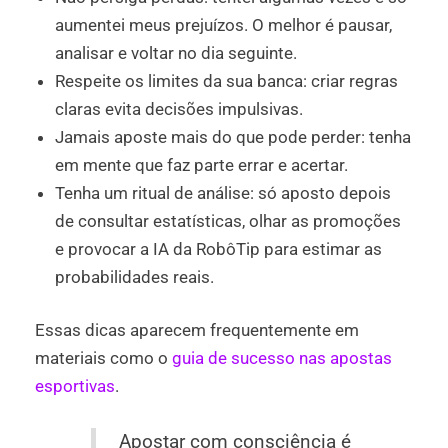
aumentei meus prejuízos. O melhor é pausar,
analisar e voltar no dia seguinte.
Respeite os limites da sua banca: criar regras
claras evita decisões impulsivas.
Jamais aposte mais do que pode perder: tenha
em mente que faz parte errar e acertar.
Tenha um ritual de análise: só aposto depois
de consultar estatísticas, olhar as promoções
e provocar a IA da RobôTip para estimar as
probabilidades reais.
Essas dicas aparecem frequentemente em
materiais como o
guia de sucesso nas apostas
esportivas
.
Apostar com consciência é