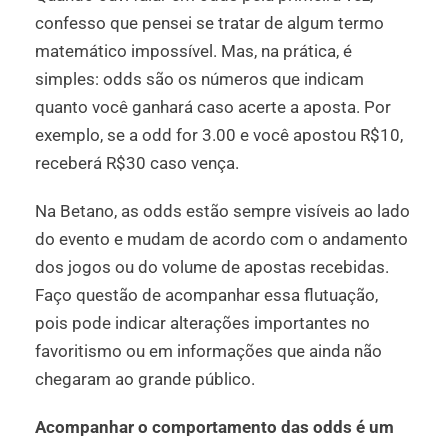
confesso que pensei se tratar de algum termo
matemático impossível. Mas, na prática, é
simples: odds são os números que indicam
quanto você ganhará caso acerte a aposta. Por
exemplo, se a odd for 3.00 e você apostou R$10,
receberá R$30 caso vença.
Na Betano, as odds estão sempre visíveis ao lado
do evento e mudam de acordo com o andamento
dos jogos ou do volume de apostas recebidas.
Faço questão de acompanhar essa flutuação,
pois pode indicar alterações importantes no
favoritismo ou em informações que ainda não
chegaram ao grande público.
Acompanhar o comportamento das odds é um