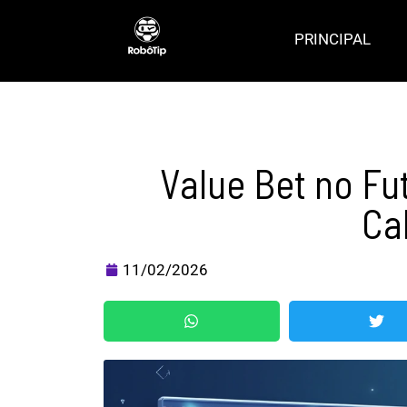
Ir
para
PRINCIPAL
o
conteúdo
Value Bet no Fu
Ca
11/02/2026