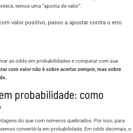
ntece, temos uma “aposta de valor”.
m valor positivo, passo a apostar contra o erro
rmar as odds em probabilidades e comparar com sua
tar com valor não é sobre acertar sempre, mas sobre
ds.
em probabilidade: como
?
tagens do que com números quebrados. Por isso, para
evemos convertê-la em probabilidade. Em odds decimais, o