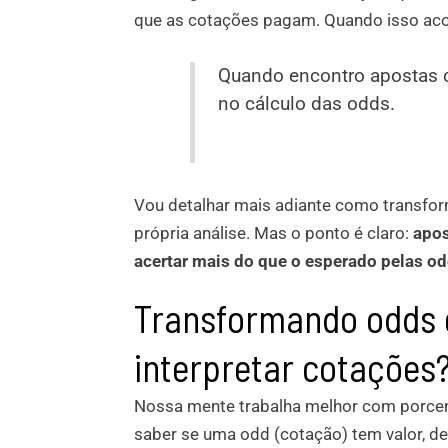
que as cotações pagam. Quando isso aco
Quando encontro apostas co
no cálculo das odds.
Vou detalhar mais adiante como transfo
própria análise. Mas o ponto é claro:
apos
acertar mais do que o esperado pelas od
Transformando odds 
interpretar cotações
Nossa mente trabalha melhor com porcen
saber se uma odd (cotação) tem valor, d