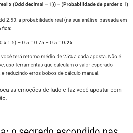
eal x (Odd decimal – 1)) – (Probabilidade de perder x 1)
 2.50, a probabilidade real (na sua análise, baseada em
 fica:
50 x 1.5) – 0.5 = 0.75 – 0.5 =
0.25
 você terá retorno médio de 25% a cada aposta. Não é
sive, uso ferramentas que calculam o valor esperado
 e reduzindo erros bobos de cálculo manual.
oloca as emoções de lado e faz você apostar com
ão.
ta: o segredo escondido nas